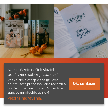
Listovať
Obsah
Dokumenty a články
Na zlepšenie našich služieb
používame súbory “cookies”.
Kontakt
Tlačená verzia Katechizmu
Vďaka nim presnejšie analyzujeme
Ok, súhlasím
návštevnosť, prispôsobujeme reklamu a
© 2026 katechizmus.sk |
Všetky práva vyhradené
| Táto stránka
používateľské nastavenia. Súhlasíte so
funguje aj vďaka kresťanskému kníhkupectvu
Kumran.sk
spracovaním týchto údajov?
Vlastné nastavenia.