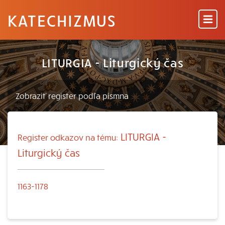
KATECHIZMUS
LITURGIA - Liturgický čas
LITURGIA -
Register odkazov na tému:
Liturgický čas
1163-1178