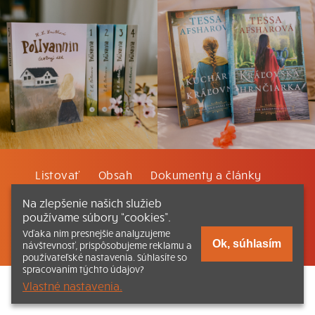
Listovať
Obsah
Dokumenty a články
Na zlepšenie našich služieb
Kontakt
Tlačená verzia Katechizmu
používame súbory “cookies”.
Vďaka nim presnejšie analyzujeme
© 2026 katechizmus.sk |
Všetky práva vyhradené
| Táto stránka
Ok, súhlasím
návštevnosť, prispôsobujeme reklamu a
funguje aj vďaka kresťanskému kníhkupectvu
Kumran.sk
používateľské nastavenia. Súhlasíte so
spracovaním týchto údajov?
Vlastné nastavenia.