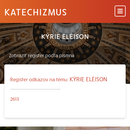
KATECHIZMUS
KÝRIE ELÉISON
KÝRIE ELÉISON
Register odkazov na tému:
2613