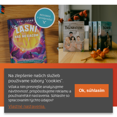
Listovať
Obsah
Dokumenty a články
Na zlepšenie našich služieb
používame súbory “cookies”.
Kontakt
Tlačená verzia Katechizmu
Vďaka nim presnejšie analyzujeme
Ok, súhlasím
návštevnosť, prispôsobujeme reklamu a
© 2026 katechizmus.sk |
Všetky práva vyhradené
| Táto stránka
používateľské nastavenia. Súhlasíte so
funguje aj vďaka kresťanskému kníhkupectvu
Kumran.sk
spracovaním týchto údajov?
Vlastné nastavenia.