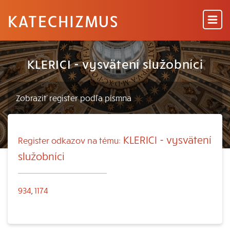
KATECHIZMUS
KLERICI - vysvätení služobníci
KLERICI - vysvätení
Register odkazov na tému:
služobníci
934
,
1174