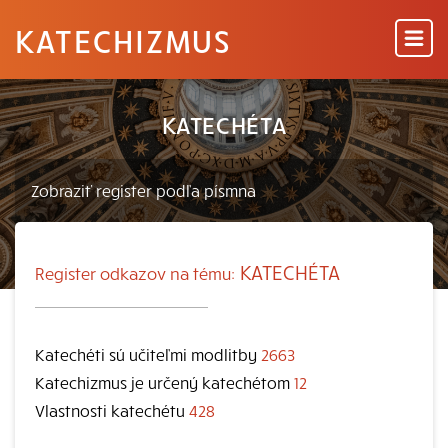
KATECHIZMUS
KATECHÉTA
KATECHÉTA
Register odkazov na tému:
Katechéti sú učiteľmi modlitby
2663
Katechizmus je určený katechétom
12
Vlastnosti katechétu
428