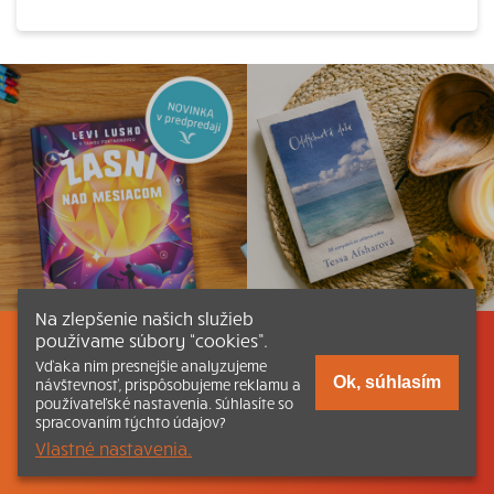
Na zlepšenie našich služieb
používame súbory “cookies”.
Listovať
Obsah
Dokumenty a články
Vďaka nim presnejšie analyzujeme
Ok, súhlasím
návštevnosť, prispôsobujeme reklamu a
používateľské nastavenia. Súhlasíte so
Kontakt
Tlačená verzia Katechizmu
spracovaním týchto údajov?
Vlastné nastavenia.
© 2026 katechizmus.sk |
Všetky práva vyhradené
| Táto stránka
funguje aj vďaka kresťanskému kníhkupectvu
Kumran.sk