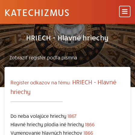
KATECHIZMUS
HRIECH - Hlavné hriechy
HRIECH - Hlavné
Register odkazov na tému:
hriechy
Do neba volajúce hriechy
1867
Hlavné hriechy plodia iné hriechy
1866
Vymenovanie hlavných hriechov
1866