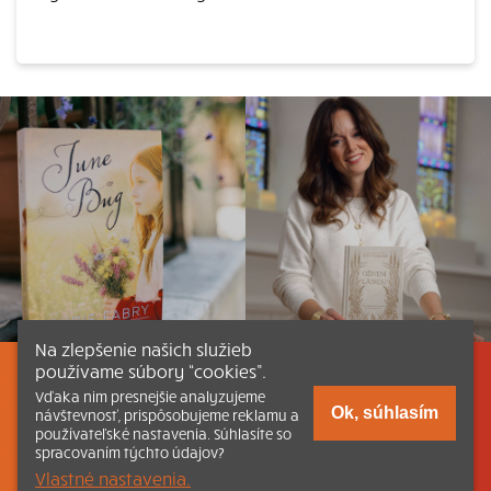
Na zlepšenie našich služieb
používame súbory “cookies”.
Listovať
Obsah
Dokumenty a články
Vďaka nim presnejšie analyzujeme
Ok, súhlasím
návštevnosť, prispôsobujeme reklamu a
používateľské nastavenia. Súhlasíte so
Kontakt
Tlačená verzia Katechizmu
spracovaním týchto údajov?
Vlastné nastavenia.
© 2026 katechizmus.sk |
Všetky práva vyhradené
| Táto stránka