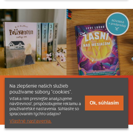
Na zlepšenie našich služieb
Listovať
Obsah
Dokumenty a články
používame súbory “cookies”.
Vďaka nim presnejšie analyzujeme
Kontakt
Tlačená verzia Katechizmu
Ok, súhlasím
návštevnosť, prispôsobujeme reklamu a
používateľské nastavenia. Súhlasíte so
© 2026 katechizmus.sk |
Všetky práva vyhradené
| Táto stránka
spracovaním týchto údajov?
funguje aj vďaka kresťanskému kníhkupectvu
Kumran.sk
Vlastné nastavenia.