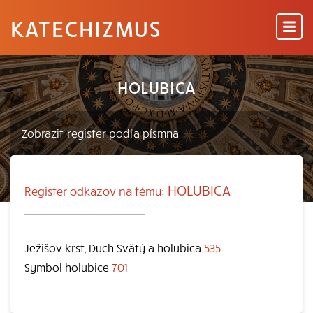
KATECHIZMUS
HOLUBICA
HOLUBICA
Register odkazov na tému:
Ježišov krst, Duch Svätý a holubica
535
Symbol holubice
701