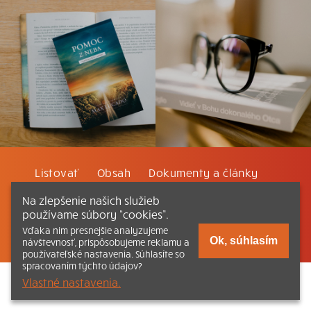
Listovať
Obsah
Dokumenty a články
Na zlepšenie našich služieb
Kontakt
Tlačená verzia Katechizmu
používame súbory “cookies”.
Vďaka nim presnejšie analyzujeme
© 2026 katechizmus.sk |
Všetky práva vyhradené
| Táto stránka
Ok, súhlasím
návštevnosť, prispôsobujeme reklamu a
funguje aj vďaka kresťanskému kníhkupectvu
Kumran.sk
používateľské nastavenia. Súhlasíte so
spracovaním týchto údajov?
Vlastné nastavenia.