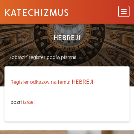
KATECHIZMUS
HEBREJI
HEBREJI
Register odkazov na tému:
pozri
Izrael