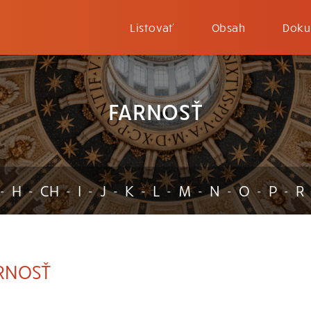
Listovať
Obsah
Doku
FARNOSŤ
H
CH
I
J
K
L
M
N
O
P
R
-
-
-
-
-
-
-
-
-
-
-
RNOSŤ