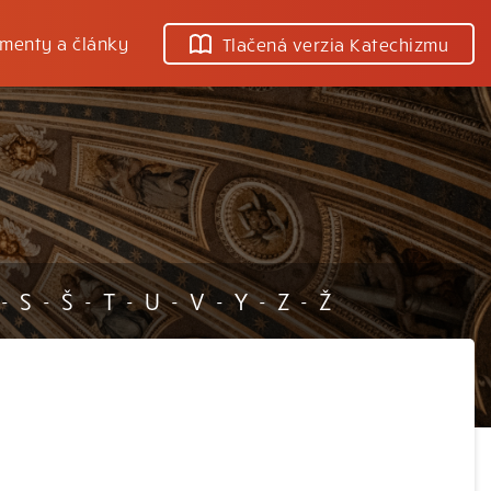
menty a články
Tlačená verzia Katechizmu
S
Š
T
U
V
Y
Z
Ž
-
-
-
-
-
-
-
-