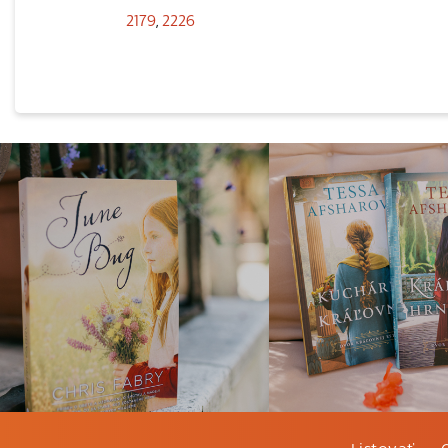
2179
,
2226
Listovať