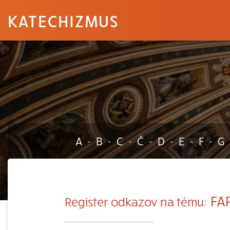
KATECHIZMUS
A
B
C
Č
D
E
F
G
-
-
-
-
-
-
-
FA
Register odkazov na tému: