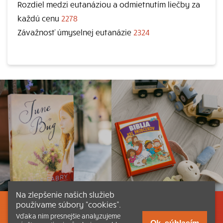
Rozdiel medzi eutanáziou a odmietnutím liečby za
každú cenu
2278
Závažnosť úmyselnej eutanázie
2324
Na zlepšenie našich služieb
používame súbory “cookies”.
Listovať
Obsah
Dokumenty a články
Vďaka nim presnejšie analyzujeme