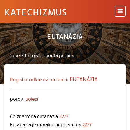
KATECHIZMUS
EUTANÁZIA
EUTANÁZIA
Register odkazov na tému:
porov.
Bolesť
Čo znamená eutanázia
2277
Eutanázia je morálne neprijateľná
2277