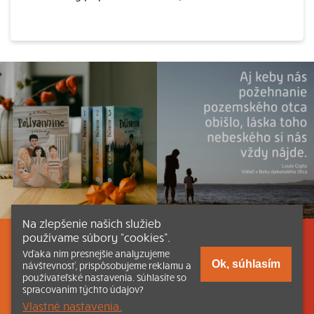
Na zlepšenie našich služieb
používame súbory “cookies”.
Listovať
Obsah
Dokumenty a články
Vďaka nim presnejšie analyzujeme
Ok, súhlasím
návštevnosť, prispôsobujeme reklamu a
používateľské nastavenia. Súhlasíte so
Kontakt
Tlačená verzia Katechizmu
spracovaním týchto údajov?
Vlastné nastavenia.
© 2026 katechizmus.sk |
Všetky práva vyhradené
| Táto stránka