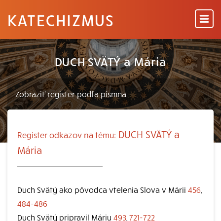
KATECHIZMUS
DUCH SVÄTÝ a Mária
DUCH SVÄTÝ a
Register odkazov na tému:
Mária
Duch Svätý ako pôvodca vtelenia Slova v Márii
456
,
484-486
Duch Svätý pripravil Máriu
493
,
721-722