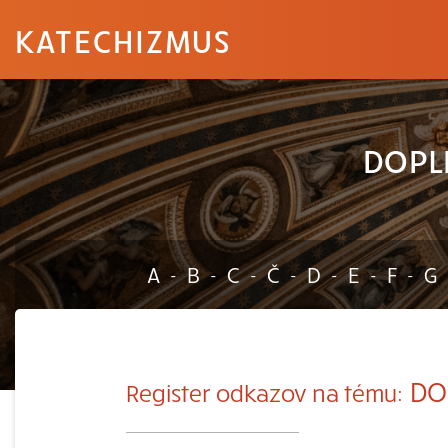
KATECHIZMUS
DOPL
A
B
C
Č
D
E
F
G
-
-
-
-
-
-
-
DOP
Register odkazov na tému: