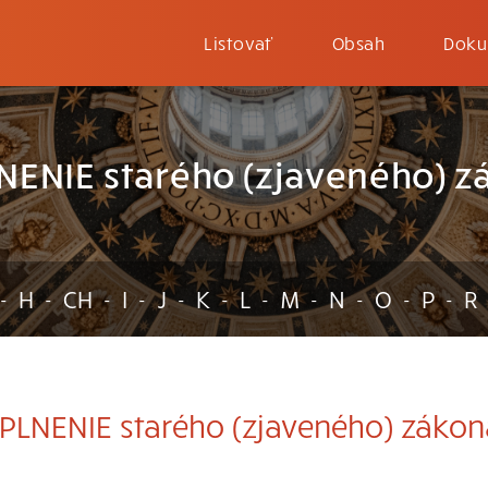
Listovať
Obsah
Doku
NENIE starého (zjaveného) z
H
CH
I
J
K
L
M
N
O
P
R
-
-
-
-
-
-
-
-
-
-
-
LNENIE starého (zjaveného) zákon