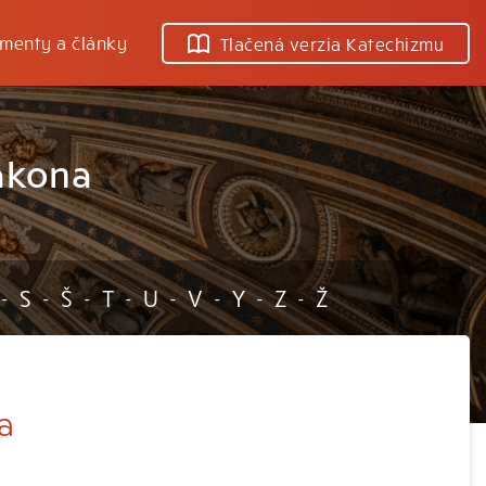
menty a články
Tlačená verzia Katechizmu
ákona
S
Š
T
U
V
Y
Z
Ž
-
-
-
-
-
-
-
-
a