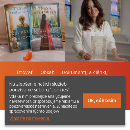
Listovať
Obsah
Dokumenty a články
Na zlepšenie našich služieb
Kontakt
Tlačená verzia Katechizmu
používame súbory “cookies”.
Vďaka nim presnejšie analyzujeme
© 2026 katechizmus.sk |
Všetky práva vyhradené
| Táto stránka
Ok, súhlasím
návštevnosť, prispôsobujeme reklamu a
funguje aj vďaka kresťanskému kníhkupectvu
Kumran.sk
používateľské nastavenia. Súhlasíte so
spracovaním týchto údajov?
Vlastné nastavenia.