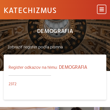
KATECHIZMUS
DEMOGRAFIA
DEMOGRAFIA
Register odkazov na tému:
2372