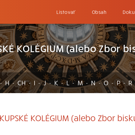
Listovať
Obsah
Doku
SKÉ KOLÉGIUM (alebo Zbor bi
H
CH
I
J
K
L
M
N
O
P
R
-
-
-
-
-
-
-
-
-
-
-
KUPSKÉ KOLÉGIUM (alebo Zbor bisk