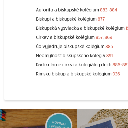
Autorita a biskupské kolégium
883-884
Biskupi a biskupské kolégium
877
Biskupská vysviacka a biskupské kolégium
1
Cirkev a biskupské kolégium
857
,
869
Čo vyjadruje biskupské kolégium
885
Neomylnosť biskupského kolégia
891
Partikulárne cirkvi a kolegiálny duch
886-88
Rímsky biskup a biskupské kolégium
936