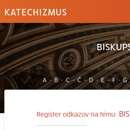
KATECHIZMUS
BISKUP
A
B
C
Č
D
E
F
G
-
-
-
-
-
-
-
BIS
Register odkazov na tému: