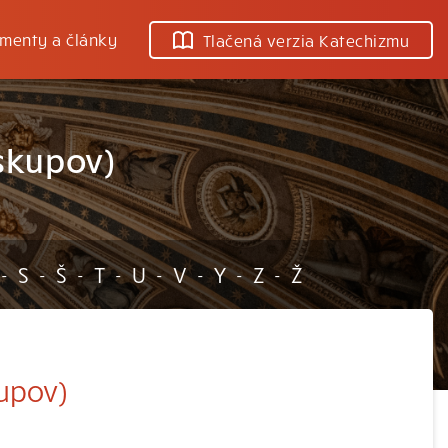
menty a články
Tlačená verzia Katechizmu
skupov)
S
Š
T
U
V
Y
Z
Ž
-
-
-
-
-
-
-
-
upov)