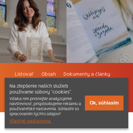
Listovať
Obsah
Dokumenty a články
Na zlepšenie našich služieb
Kontakt
Tlačená verzia Katechizmu
používame súbory “cookies”.
Vďaka nim presnejšie analyzujeme
© 2026 katechizmus.sk |
Všetky práva vyhradené
| Táto stránka
Ok, súhlasím
návštevnosť, prispôsobujeme reklamu a
funguje aj vďaka kresťanskému kníhkupectvu
Kumran.sk
používateľské nastavenia. Súhlasíte so
spracovaním týchto údajov?
Vlastné nastavenia.