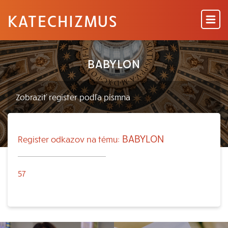
KATECHIZMUS
BABYLON
BABYLON
Register odkazov na tému:
57