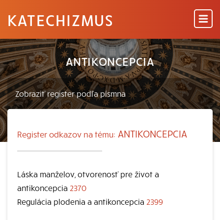
KATECHIZMUS
ANTIKONCEPCIA
ANTIKONCEPCIA
Register odkazov na tému:
Láska manželov, otvorenosť pre život a
antikoncepcia
2370
Regulácia plodenia a antikoncepcia
2399