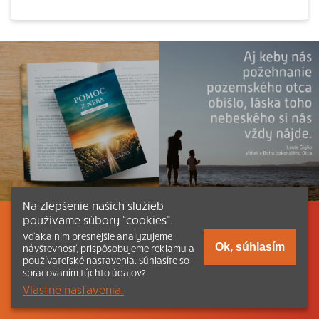
Na zlepšenie našich služieb
používame súbory “cookies”.
Listovať
Obsah
Dokumenty a články
Vďaka nim presnejšie analyzujeme
Ok, súhlasím
návštevnosť, prispôsobujeme reklamu a
používateľské nastavenia. Súhlasíte so
Kontakt
Tlačená verzia Katechizmu
spracovaním týchto údajov?
Vlastné nastavenia.
© 2026 katechizmus.sk |
Všetky práva vyhradené
| Táto stránka
funguje aj vďaka kresťanskému kníhkupectvu
Kumran.sk