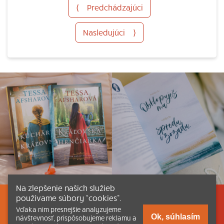
⟨
Predchádzajúci
Nasledujúci
⟩
Na zlepšenie našich služieb
používame súbory “cookies”.
Listovať
Obsah
Dokumenty a články
Vďaka nim presnejšie analyzujeme
Ok, súhlasím
návštevnosť, prispôsobujeme reklamu a