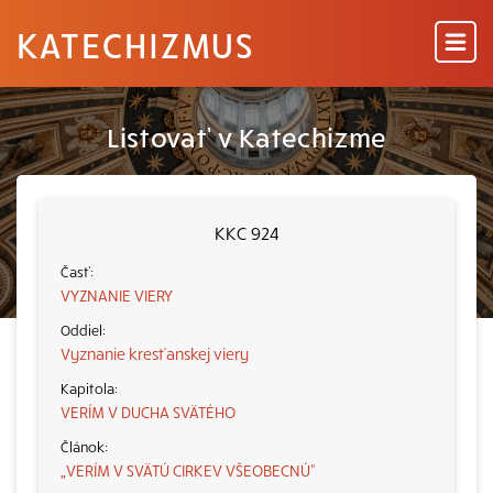
KATECHIZMUS
Listovať v Katechizme
KKC 924
VYZNANIE VIERY
Vyznanie kresťanskej viery
VERÍM V DUCHA SVÄTÉHO
„VERÍM V SVÄTÚ CIRKEV VŠEOBECNÚ“