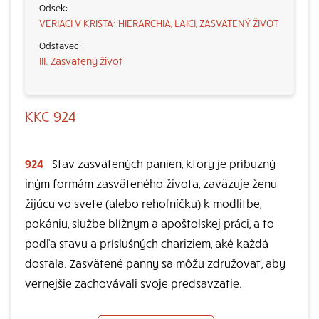
VERIACI V KRISTA: HIERARCHIA, LAICI, ZASVÄTENÝ ŽIVOT
III. Zasvätený život
KKC 924
924
Stav zasvätených panien, ktorý je príbuzný
iným formám zasväteného života, zaväzuje ženu
žijúcu vo svete (alebo rehoľníčku) k modlitbe,
pokániu, službe blížnym a apoštolskej práci, a to
podľa stavu a príslušných chariziem, aké každá
dostala. Zasvätené panny sa môžu združovať, aby
vernejšie zachovávali svoje predsavzatie.