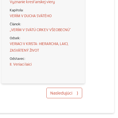
Vyznanie kresťanskej viery
VERÍM V DUCHA SVÄTÉHO
„VERÍM V SVÄTÚ CIRKEV VŠEOBECNÚ“
VERIACI V KRISTA: HIERARCHIA, LAICI,
ZASVÄTENÝ ŽIVOT
II. Veriaci laici
Nasledujúci
⟩