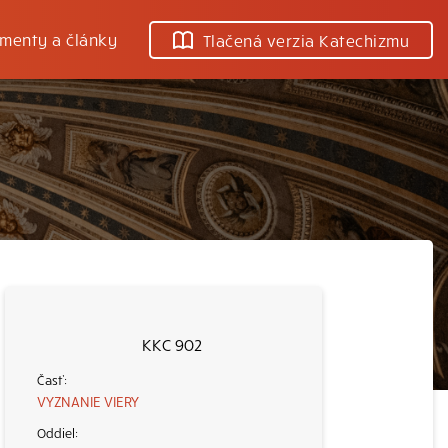
menty a články
Tlačená verzia Katechizmu
KKC 902
VYZNANIE VIERY