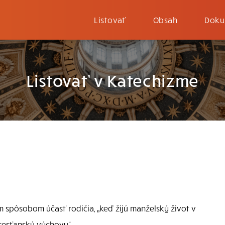
Listovať
Obsah
Doku
Listovať v Katechizme
spôsobom účasť rodičia, „keď žijú manželský život v
resťanskú výchovu“.