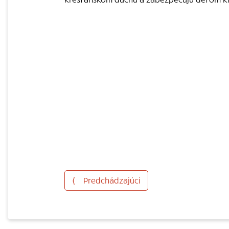
⟨
Predchádzajúci