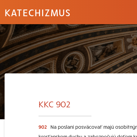
KATECHIZMUS
KKC 902
902
Na poslaní posväcovať majú osobitným 
kresťanskom duchu a zabezpečujú deťom k