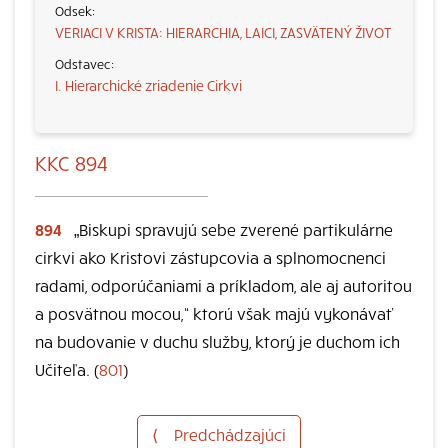
VERIACI V KRISTA: HIERARCHIA, LAICI, ZASVÄTENÝ ŽIVOT
I. Hierarchické zriadenie Cirkvi
KKC 894
894
„Biskupi spravujú sebe zverené partikulárne
cirkvi ako Kristovi zástupcovia a splnomocnenci
radami, odporúčaniami a príkladom, ale aj autoritou
a posvätnou mocou,“ ktorú však majú vykonávať
na budovanie v duchu služby, ktorý je duchom ich
Učiteľa. (
801
)
⟨
Predchádzajúci