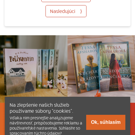
Nasledujúci
⟩
Na zlepšenie našich služieb
používame súbory “cookies”.
Listovať
Obsah
Dokumenty a články
Vďaka nim presnejšie analyzujeme
Ok, súhlasím
návštevnosť, prispôsobujeme reklamu a
používateľské nastavenia. Súhlasíte so
Kontakt
Tlačená verzia Katechizmu
spracovaním týchto údajov?