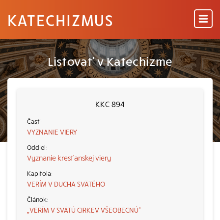
KATECHIZMUS
Listovať v Katechizme
KKC 894
VYZNANIE VIERY
Vyznanie kresťanskej viery
VERÍM V DUCHA SVÄTÉHO
„VERÍM V SVÄTÚ CIRKEV VŠEOBECNÚ“