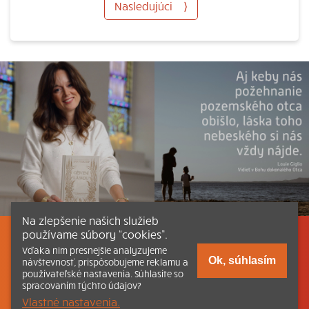
Nasledujúci
⟩
Na zlepšenie našich služieb
používame súbory “cookies”.
Listovať
Obsah
Dokumenty a články
Vďaka nim presnejšie analyzujeme
Ok, súhlasím
návštevnosť, prispôsobujeme reklamu a
používateľské nastavenia. Súhlasíte so
Kontakt
Tlačená verzia Katechizmu
spracovaním týchto údajov?
Vlastné nastavenia.
© 2026 katechizmus.sk |
Všetky práva vyhradené
| Táto stránka