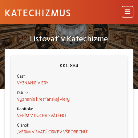
KATECHIZMUS
Listovať v Katechizme
KKC 884
VYZNANIE VIERY
Vyznanie kresťanskej viery
VERÍM V DUCHA SVÄTÉHO
„VERÍM V SVÄTÚ CIRKEV VŠEOBECNÚ“