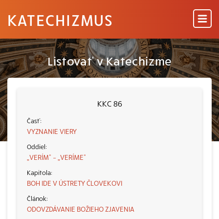
KATECHIZMUS
Listovať v Katechizme
KKC 86
VYZNANIE VIERY
„VERÍM“ – „VERÍME“
BOH IDE V ÚSTRETY ČLOVEKOVI
ODOVZDÁVANIE BOŽIEHO ZJAVENIA