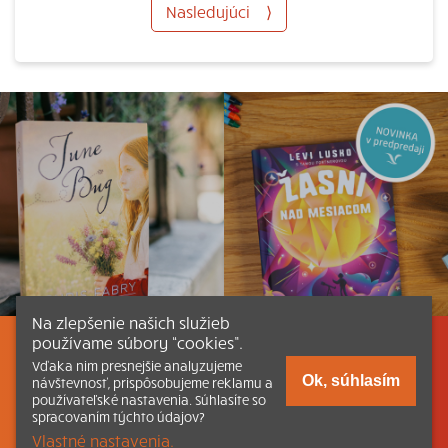
Nasledujúci
⟩
Na zlepšenie našich služieb
používame súbory “cookies”.
Listovať
Obsah
Dokumenty a články
Vďaka nim presnejšie analyzujeme
Ok, súhlasím
návštevnosť, prispôsobujeme reklamu a
používateľské nastavenia. Súhlasíte so
Kontakt
Tlačená verzia Katechizmu
spracovaním týchto údajov?
Vlastné nastavenia.
© 2026 katechizmus.sk |
Všetky práva vyhradené
| Táto stránka