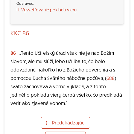
III. Vysvetľovanie pokladu viery
KKC 86
86
„Tento Učiteľský úrad však nie je nad Božím
slovom, ale mu slúži, lebo učí iba to, čo bolo
odovzdané, nakoľko ho z Božieho poverenia a s
pomocou Ducha Svätého nábožne počúva, (
688
)
sväto zachováva a verne vykladá, a z tohto
jediného pokladu viery čerpá všetko, čo predkladá
veriť ako zjavené Bohom.“
⟨
Predchádzajúci