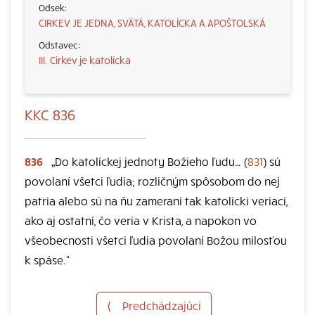
CIRKEV JE JEDNA, SVÄTÁ, KATOLÍCKA A APOŠTOLSKÁ
III. Cirkev je katolícka
KKC 836
836
„Do katolíckej jednoty Božieho ľudu… (
831
) sú
povolaní všetci ľudia; rozličným spôsobom do nej
patria alebo sú na ňu zameraní tak katolícki veriaci,
ako aj ostatní, čo veria v Krista, a napokon vo
všeobecnosti všetci ľudia povolaní Božou milosťou
k spáse.“
⟨
Predchádzajúci