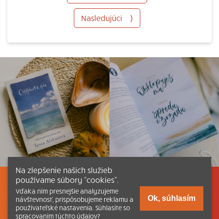
Nasledujúci
⟩
Na zlepšenie našich služieb
používame súbory “cookies”.
Listovať
Obsah
Dokumenty a články
Vďaka nim presnejšie analyzujeme
Ok, súhlasím
návštevnosť, prispôsobujeme reklamu a
používateľské nastavenia. Súhlasíte so
Kontakt
Tlačená verzia Katechizmu
spracovaním týchto údajov?