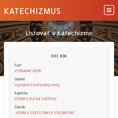
KATECHIZMUS
Listovať v Katechizme
KKC 836
VYZNANIE VIERY
Vyznanie kresťanskej viery
VERÍM V DUCHA SVÄTÉHO
„VERÍM V SVÄTÚ CIRKEV VŠEOBECNÚ“