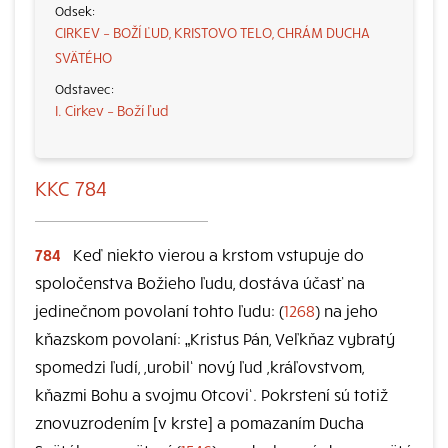
CIRKEV – BOŽÍ ĽUD, KRISTOVO TELO, CHRÁM DUCHA
SVÄTÉHO
I. Cirkev – Boží ľud
KKC 784
784
Keď niekto vierou a krstom vstupuje do
spoločenstva Božieho ľudu, dostáva účasť na
jedinečnom povolaní tohto ľudu: (
1268
) na jeho
kňazskom povolaní: „Kristus Pán, Veľkňaz vybratý
spomedzi ľudí, ,urobil‘ nový ľud ,kráľovstvom,
kňazmi Bohu a svojmu Otcovi‘. Pokrstení sú totiž
znovuzrodením [v krste] a pomazaním Ducha