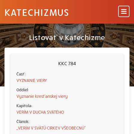
KATECHIZMUS
Listovať v Katechizme
KKC 784
VYZNANIE VIERY
Vyznanie kresťanskej viery
VERÍM V DUCHA SVÄTÉHO
„VERÍM V SVÄTÚ CIRKEV VŠEOBECNÚ“