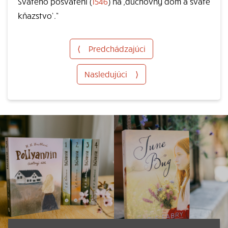
Svätého posvätení (
1546
) na ,duchovný dom a sväté
kňazstvo‘.“
⟨
Predchádzajúci
Nasledujúci
⟩