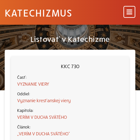
KATECHIZMUS
Listovať v Katechizme
KKC 730
VYZNANIE VIERY
Vyznanie kresťanskej viery
VERÍM V DUCHA SVÄTÉHO
„VERÍM V DUCHA SVÄTÉHO“