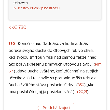
IV. Kristov Duch v plnosti času
KKC 730
730
Konečne nadišla Ježišova hodina: Ježiš
porúča svojho ducha do Otcových rúk vo chvíli,
keď svojou smrťou víťazí nad smrťou, takže hneď,
ako bol „vzkriesený z mŕtvych Otcovou slávou“ (
Rim
6,4
) , dáva Ducha Svätého, keď „dýchne“ na svojich
učeníkov. Od tej chvíle sa poslanie Ježiša Krista a
Ducha Svätého stáva poslaním Cirkvi: (
850
) „Ako
mňa poslal Otec, aj ja posielam vás“ (
Jn 20,21
) .
⟨
Predchádzajúci