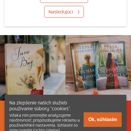
Nasledujúci
⟩
Na zlepšenie našich služieb
používame súbory “cookies”.
Listovať
Obsah
Dokumenty a články
Vďaka nim presnejšie analyzujeme
Ok, súhlasím
návštevnosť, prispôsobujeme reklamu a
používateľské nastavenia. Súhlasíte so
Kontakt
Tlačená verzia Katechizmu
spracovaním týchto údajov?