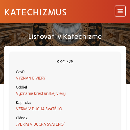
KATECHIZMUS
Listovať v Katechizme
KKC 726
VYZNANIE VIERY
Vyznanie kresťanskej viery
VERÍM V DUCHA SVÄTÉHO
„VERÍM V DUCHA SVÄTÉHO“