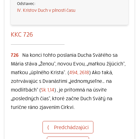
IV. Kristov Duch v plnosti času
KKC 726
726
Na konci tohto poslania Ducha Svätého sa
Mária stáva „Ženou“, novou Evou, „matkou žijúcich“,
matkou „úplného Krista“. (
494, 2618
) Ako taká,
zotrvávajúc s Dvanástimi „jednomyseľne… na
modlitbách“ (
Sk 1,14
) , je prítomná na úsvite
„posledných čias“, ktoré začne Duch Svätý na
turíčne ráno zjavením Cirkvi.
⟨
Predchádzajúci