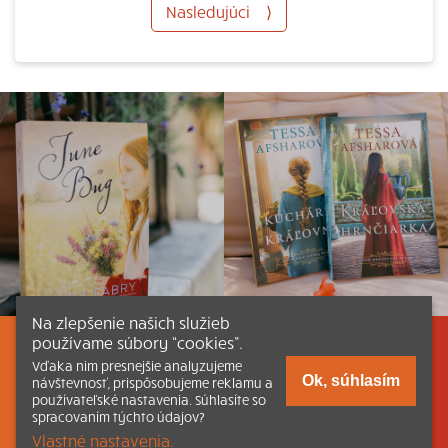
Nasledujúci
⟩
Na zlepšenie našich služieb
používame súbory “cookies”.
Listovať
Obsah
Dokumenty a články
Vďaka nim presnejšie analyzujeme
Ok, súhlasím
návštevnosť, prispôsobujeme reklamu a
používateľské nastavenia. Súhlasíte so
Kontakt
Tlačená verzia Katechizmu
spracovaním týchto údajov?
Vlastné nastavenia.
© 2026 katechizmus.sk |
Všetky práva vyhradené
| Táto stránka