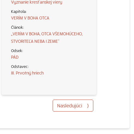
Vyznanie kresťanskej viery
VERÍM V BOHA OTCA
„VERÍM V BOHA, OTCA VŠEMOHÚCEHO,
STVORITEĽA NEBA I ZEME“
PÁD
III. Prvotný hriech
Nasledujúci
⟩