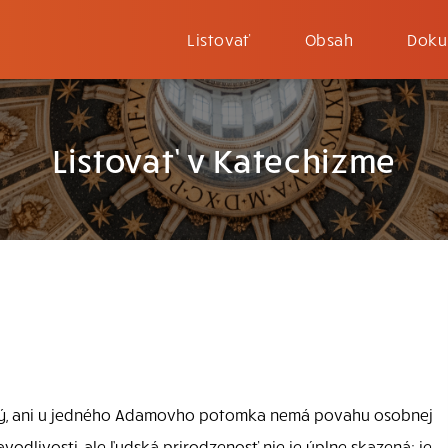
Listovať
Obsah
Doku
Listovať v Katechizme
tný, ani u jedného Adamovho potomka nemá povahu osobnej
vodlivosti, ale ľudská prirodzenosť nie je úplne skazená: je