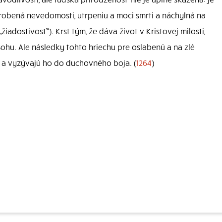
drobená nevedomosti, utrpeniu a moci smrti a náchylná na
„žiadostivosť“). Krst tým, že dáva život v Kristovej milosti,
Bohu. Ale následky tohto hriechu pre oslabenú a na zlé
 a vyzývajú ho do duchovného boja. (
1264
)