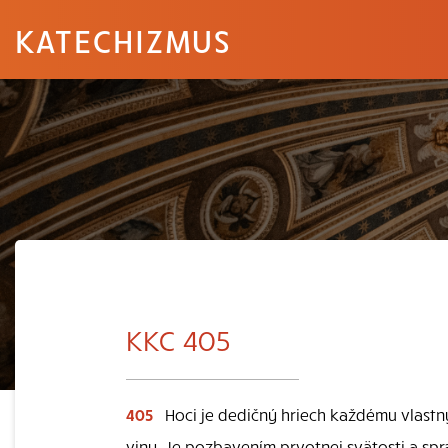
KATECHIZMUS
KKC 405
405
Hoci je dedičný hriech každému vlas
viny. Je pozbavením prvotnej svätosti a spra