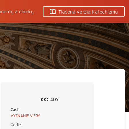
menty a články
Tlačená verzia Katechizmu
KKC 405
VYZNANIE VIERY