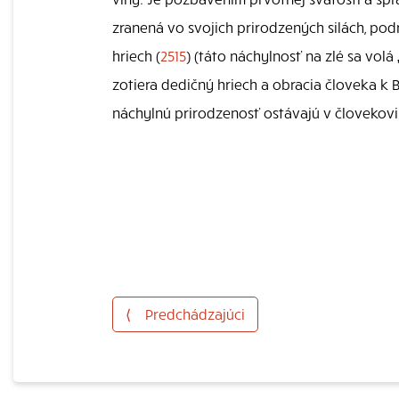
zranená vo svojich prirodzených silách, po
hriech (
2515
) (táto náchylnosť na zlé sa volá 
zotiera dedičný hriech a obracia človeka k 
náchylnú prirodzenosť ostávajú v človekovi
⟨
Predchádzajúci