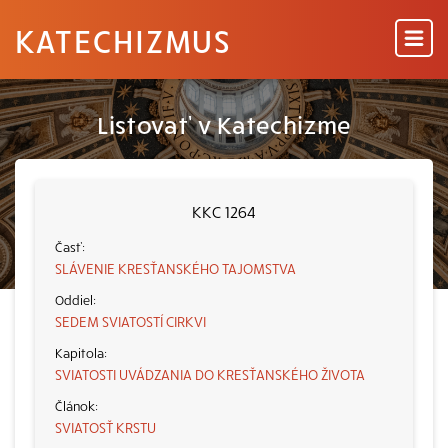
KATECHIZMUS
Listovať v Katechizme
KKC 1264
SLÁVENIE KRESŤANSKÉHO TAJOMSTVA
SEDEM SVIATOSTÍ CIRKVI
SVIATOSTI UVÁDZANIA DO KRESŤANSKÉHO ŽIVOTA
SVIATOSŤ KRSTU