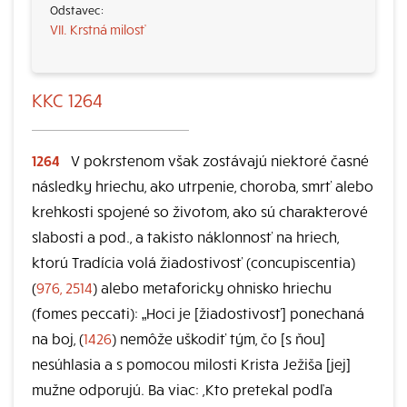
VII. Krstná milosť
KKC 1264
1264
V pokrstenom však zostávajú niektoré časné
následky hriechu, ako utrpenie, choroba, smrť alebo
krehkosti spojené so životom, ako sú charakterové
slabosti a pod., a takisto náklonnosť na hriech,
ktorú Tradícia volá žiadostivosť (concupiscentia)
(
976, 2514
) alebo metaforicky ohnisko hriechu
(fomes peccati): „Hoci je [žiadostivosť] ponechaná
na boj, (
1426
) nemôže uškodiť tým, čo [s ňou]
nesúhlasia a s pomocou milosti Krista Ježiša [jej]
mužne odporujú. Ba viac: ,Kto pretekal podľa