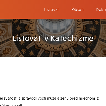
Listovať
Obsah
Doku
Listovať v Katechizme
j svätosti a spravodlivosti muža a ženy pred hriechom: z
života v raji.