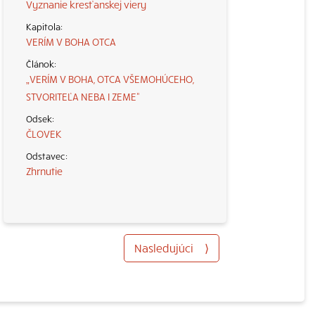
Vyznanie kresťanskej viery
VERÍM V BOHA OTCA
„VERÍM V BOHA, OTCA VŠEMOHÚCEHO,
STVORITEĽA NEBA I ZEME“
ČLOVEK
Zhrnutie
Nasledujúci
⟩