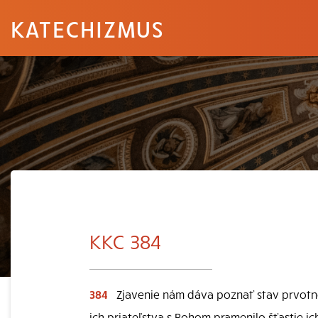
KATECHIZMUS
KKC 384
384
Zjavenie nám dáva poznať stav prvotne
ich priateľstva s Bohom pramenilo šťastie ich 