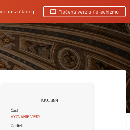
menty a články
Tlačená verzia Katechizmu
KKC 384
VYZNANIE VIERY