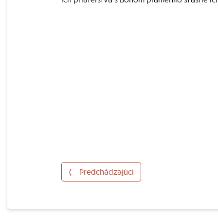
⟨
Predchádzajúci