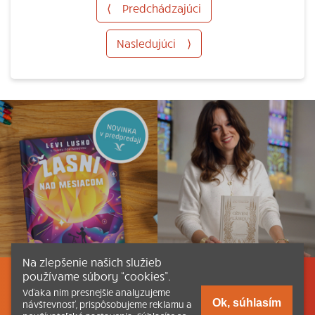
⟨
Predchádzajúci
Nasledujúci
⟩
Na zlepšenie našich služieb
používame súbory “cookies”.
Listovať
Obsah
Dokumenty a články
Vďaka nim presnejšie analyzujeme
Ok, súhlasím
návštevnosť, prispôsobujeme reklamu a