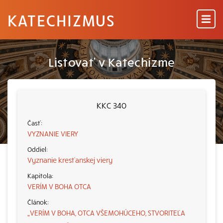
KATECHIZMUS
Listovať v Katechizme
KKC 340
VYZNANIE VIERY
Vyznanie kresťanskej viery
VERÍM V BOHA OTCA
„VERÍM V BOHA, OTCA VŠEMOHÚCEHO, STVORITEĽA