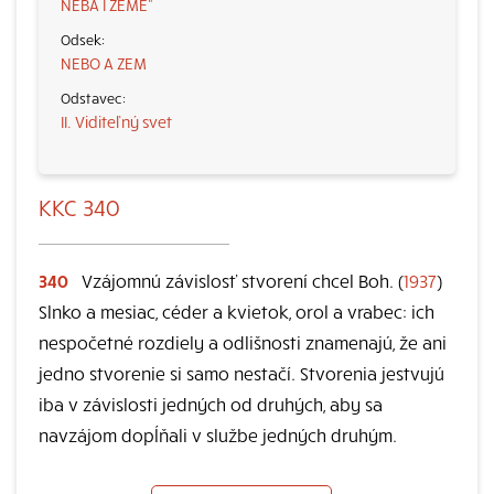
NEBA I ZEME“
NEBO A ZEM
II. Viditeľný svet
KKC 340
340
Vzájomnú závislosť stvorení chcel Boh. (
1937
)
Slnko a mesiac, céder a kvietok, orol a vrabec: ich
nespočetné rozdiely a odlišnosti znamenajú, že ani
jedno stvorenie si samo nestačí. Stvorenia jestvujú
iba v závislosti jedných od druhých, aby sa
navzájom dopĺňali v službe jedných druhým.