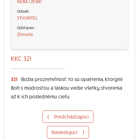
NEBA I ZEME“
STVORITEĽ
Zhrnutie
KKC 321
321
Božia prozreteľnosť, to sú opatrenia, ktorými
Boh s múdrosťou a láskou vedie všetky stvorenia
až k ich poslednému cieľu.
⟨
Predchádzajúci
Nasledujúci
⟩