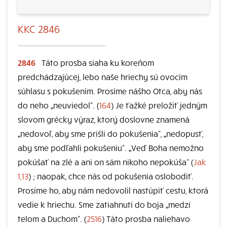
KKC 2846
2846
Táto prosba siaha ku koreňom
predchádzajúcej, lebo naše hriechy sú ovocím
súhlasu s pokušením. Prosíme nášho Otca, aby nás
do neho „neuviedol“. (
164
) Je ťažké preložiť jedným
slovom grécky výraz, ktorý doslovne znamená
„nedovoľ, aby sme prišli do pokušenia“, „nedopusť,
aby sme podľahli pokušeniu“. „Veď Boha nemožno
pokúšať na zlé a ani on sám nikoho nepokúša“ (
Jak
1,13
) ; naopak, chce nás od pokušenia oslobodiť.
Prosíme ho, aby nám nedovolil nastúpiť cestu, ktorá
vedie k hriechu. Sme zatiahnutí do boja „medzi
telom a Duchom“. (
2516
) Táto prosba naliehavo