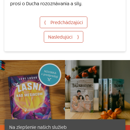
prosí o Ducha rozoznávania a sily.
⟨
Predchádzajúci
Nasledujúci
⟩
Na zlepšenie našich služieb