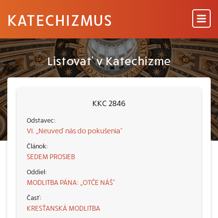
KATECHIZMUS
Listovať v Katechizme
KKC 2846
VI. „Neuveď nás do pokušenia“
SEDEM PROSIEB
MODLITBA PÁNA: „OTČE NÁŠ“
KRESŤANSKÁ MODLITBA