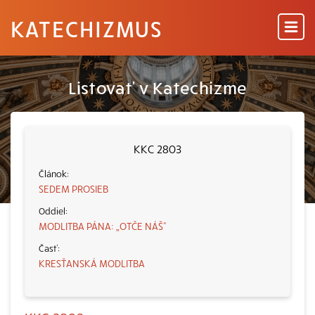
KATECHIZMUS
Listovať v Katechizme
KKC 2803
SEDEM PROSIEB
MODLITBA PÁNA: „OTČE NÁŠ“
KRESŤANSKÁ MODLITBA