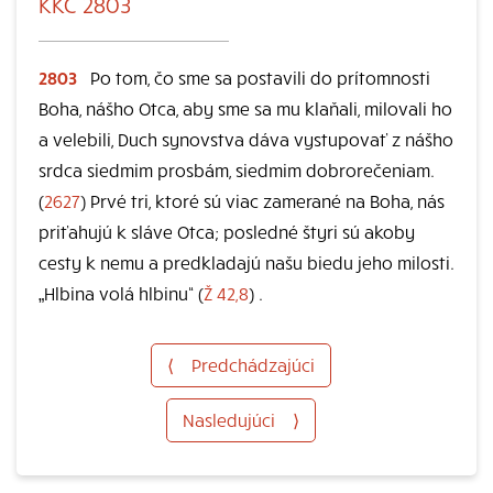
KKC 2803
2803
Po tom, čo sme sa postavili do prítomnosti
Boha, nášho Otca, aby sme sa mu klaňali, milovali ho
a velebili, Duch synovstva dáva vystupovať z nášho
srdca siedmim prosbám, siedmim dobrorečeniam.
(
2627
) Prvé tri, ktoré sú viac zamerané na Boha, nás
priťahujú k sláve Otca; posledné štyri sú akoby
cesty k nemu a predkladajú našu biedu jeho milosti.
„Hlbina volá hlbinu“ (
Ž 42,8
) .
⟨
Predchádzajúci
Nasledujúci
⟩