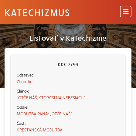
KATECHIZMUS
Listovať v Katechizme
KKC 2799
Zhrnutie
„OTČE NÁŠ, KTORÝ SI NA NEBESIACH“
MODLITBA PÁNA: „OTČE NÁŠ“
KRESŤANSKÁ MODLITBA