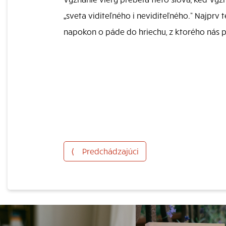
„sveta viditeľného i neviditeľného.“ Najprv
napokon o páde do hriechu, z ktorého nás pri
⟨
Predchádzajúci