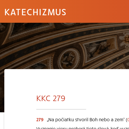
KATECHIZMUS
KKC 279
279
„Na počiatku stvoril Boh nebo a zem“ (
G
Vyznanie viery preberá tieto slová, keď vy