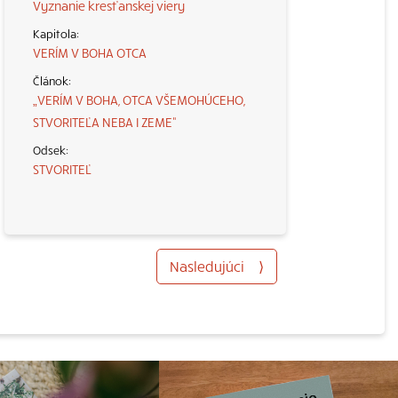
Vyznanie kresťanskej viery
VERÍM V BOHA OTCA
„VERÍM V BOHA, OTCA VŠEMOHÚCEHO,
STVORITEĽA NEBA I ZEME“
STVORITEĽ
Nasledujúci
⟩