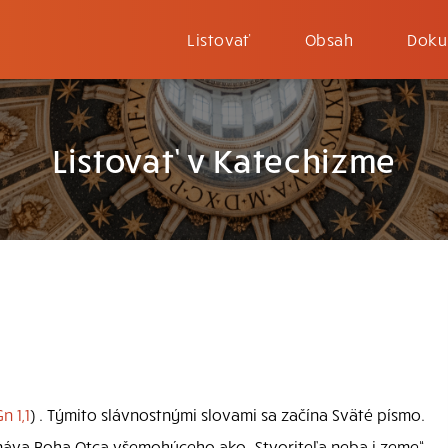
Listovať
Obsah
Doku
Listovať v Katechizme
n 1,1
) . Týmito slávnostnými slovami sa začína Sväté písmo.
znáva Boha Otca všemohúceho ako „Stvoriteľa neba i zeme“,