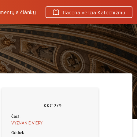
menty a články
Tlačená verzia Katechizmu
KKC 279
VYZNANIE VIERY