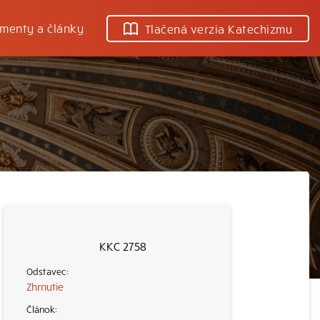
menty a články
Tlačená verzia Katechizmu
KKC 2758
Zhrnutie