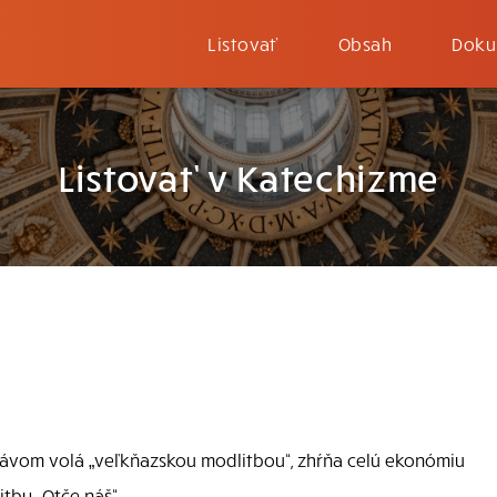
Listovať
Obsah
Doku
Listovať v Katechizme
právom volá „veľkňazskou modlitbou“, zhŕňa celú ekonómiu
tby „Otče náš“.