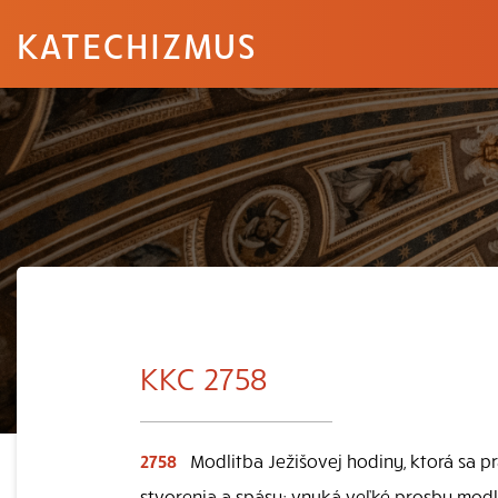
KATECHIZMUS
KKC 2758
2758
Modlitba Ježišovej hodiny, ktorá sa 
stvorenia a spásy; vnuká veľké prosby modli