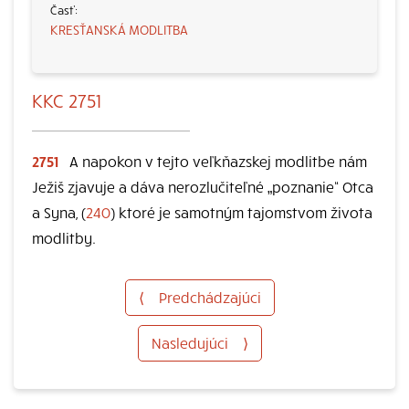
KRESŤANSKÁ MODLITBA
KKC 2751
2751
A napokon v tejto veľkňazskej modlitbe nám
Ježiš zjavuje a dáva nerozlučiteľné „poznanie“ Otca
a Syna, (
240
) ktoré je samotným tajomstvom života
modlitby.
⟨
Predchádzajúci
Nasledujúci
⟩