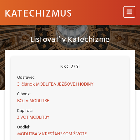
KATECHIZMUS
Listovať v Katechizme
KKC 2751
3. článok MODLITBA JEŽIŠOVEJ HODINY
BOJ V MODLITBE
ŽIVOT MODLITBY
MODLITBA V KRESŤANSKOM ŽIVOTE