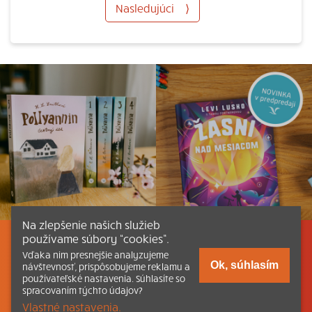
Nasledujúci
⟩
Na zlepšenie našich služieb
používame súbory “cookies”.
Listovať
Obsah
Dokumenty a články
Vďaka nim presnejšie analyzujeme
Ok, súhlasím
návštevnosť, prispôsobujeme reklamu a
používateľské nastavenia. Súhlasíte so
Kontakt
Tlačená verzia Katechizmu
spracovaním týchto údajov?
Vlastné nastavenia.
© 2026 katechizmus.sk |
Všetky práva vyhradené
| Táto stránka