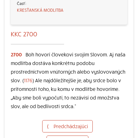
KRESŤANSKÁ MODLITBA
KKC 2700
2700
Boh hovorí človekovi svojím Slovom. Aj naša
modlitba dostáva konkrétnu podobu
prostredníctvom vnútorných alebo vyslovovaných
slov. (
1176
) Ale najdôležitejšie je, aby srdce bolo v
prítomnosti toho, ku komu v modlitbe hovoríme.
„Aby sme boli vypočutí, to nezávisí od množstva
slov, ale od bedlivosti srdca.“
⟨
Predchádzajúci