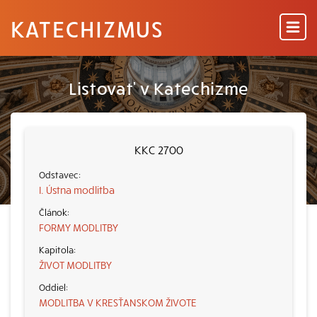
KATECHIZMUS
Listovať v Katechizme
KKC 2700
I. Ústna modlitba
FORMY MODLITBY
ŽIVOT MODLITBY
MODLITBA V KRESŤANSKOM ŽIVOTE