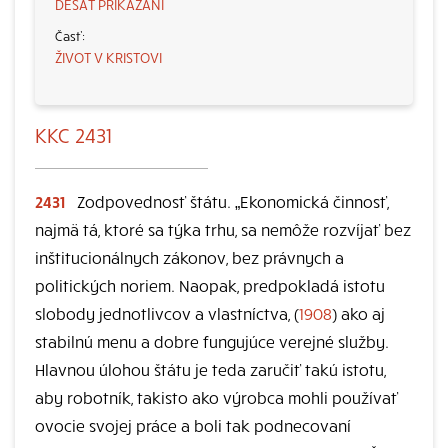
DESAŤ PRIKÁZANÍ
ŽIVOT V KRISTOVI
KKC 2431
2431
Zodpovednosť štátu. „Ekonomická činnosť,
najmä tá, ktoré sa týka trhu, sa nemôže rozvíjať bez
inštitucionálnych zákonov, bez právnych a
politických noriem. Naopak, predpokladá istotu
slobody jednotlivcov a vlastníctva, (
1908
) ako aj
stabilnú menu a dobre fungujúce verejné služby.
Hlavnou úlohou štátu je teda zaručiť takú istotu,
aby robotník, takisto ako výrobca mohli používať
ovocie svojej práce a boli tak podnecovaní