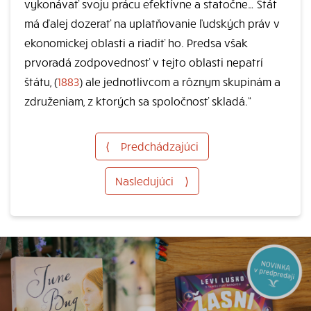
vykonávať svoju prácu efektívne a statočne… Štát
má ďalej dozerať na uplatňovanie ľudských práv v
ekonomickej oblasti a riadiť ho. Predsa však
prvoradá zodpovednosť v tejto oblasti nepatrí
štátu, (
1883
) ale jednotlivcom a rôznym skupinám a
združeniam, z ktorých sa spoločnosť skladá.“
⟨
Predchádzajúci
Nasledujúci
⟩