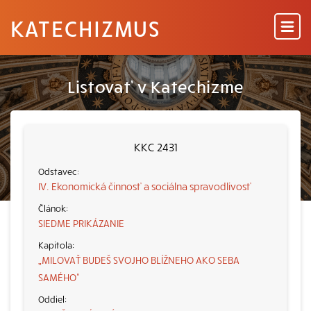
KATECHIZMUS
Listovať v Katechizme
KKC 2431
IV. Ekonomická činnosť a sociálna spravodlivosť
SIEDME PRIKÁZANIE
„MILOVAŤ BUDEŠ SVOJHO BLÍŽNEHO AKO SEBA
SAMÉHO“