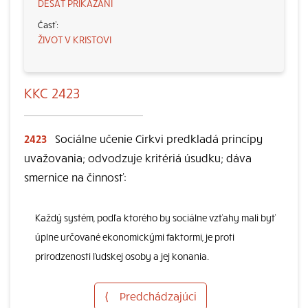
DESAŤ PRIKÁZANÍ
ŽIVOT V KRISTOVI
KKC 2423
2423
Sociálne učenie Cirkvi predkladá princípy
uvažovania; odvodzuje kritériá úsudku; dáva
smernice na činnosť:
Každý systém, podľa ktorého by sociálne vzťahy mali byť
úplne určované ekonomickými faktormi, je proti
prirodzenosti ľudskej osoby a jej konania.
⟨
Predchádzajúci