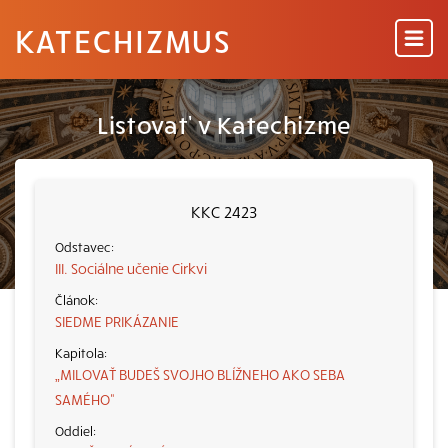
KATECHIZMUS
Listovať v Katechizme
KKC 2423
III. Sociálne učenie Cirkvi
SIEDME PRIKÁZANIE
„MILOVAŤ BUDEŠ SVOJHO BLÍŽNEHO AKO SEBA
SAMÉHO“