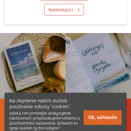
Nasledujúci
⟩
Na zlepšenie našich služieb
používame súbory “cookies”.
Listovať
Obsah
Dokumenty a články
Vďaka nim presnejšie analyzujeme
Ok, súhlasím
návštevnosť, prispôsobujeme reklamu a
používateľské nastavenia. Súhlasíte so
Kontakt
Tlačená verzia Katechizmu
spracovaním týchto údajov?