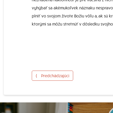
vyhýbať sa akémukoľvek náznaku nespravodli
plniť vo svojom živote Božiu vôľu a, ak sú kr
ktorými sa môžu stretnúť v dôsledku svojho
⟨
Predchádzajúci