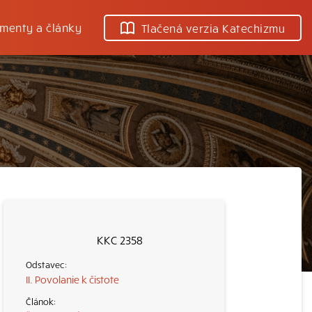
menty a články
Tlačená verzia Katechizmu
KKC 2358
II. Povolanie k čistote