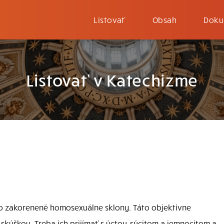
Listovať
Obsah
Doku
Listovať v Katechizme
 zakorenené homosexuálne sklony. Táto objektívne
 skúškou. Treba ich prijímať s úctou, súcitom a jemnocitom a