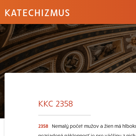
KATECHIZMUS
KKC 2358
2358
Nemalý počet mužov a žien má hlboko
nezriadená náklonnosť je pre väčšinu z nich