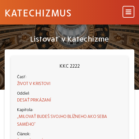
KATECHIZMUS
Listovať v Katechizme
KKC 2222
ŽIVOT V KRISTOVI
DESAŤ PRIKÁZANÍ
„MILOVAŤ BUDEŠ SVOJHO BLÍŽNEHO AKO SEBA
SAMÉHO“