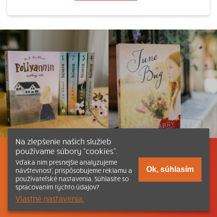
Na zlepšenie našich služieb
používame súbory “cookies”.
Listovať
Obsah
Dokumenty a články
Vďaka nim presnejšie analyzujeme
Ok, súhlasím
návštevnosť, prispôsobujeme reklamu a
používateľské nastavenia. Súhlasíte so
Kontakt
Tlačená verzia Katechizmu
spracovaním týchto údajov?
Vlastné nastavenia.
© 2026 katechizmus.sk |
Všetky práva vyhradené
| Táto stránka
funguje aj vďaka kresťanskému kníhkupectvu
Kumran.sk