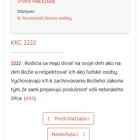
ŠTVRTÉ PRIKÁZANIE
III. Povinnosti členov rodiny
KKC 2222
2222
Rodičia sa majú dívať na svoje deti ako na
deti Božie a rešpektovať ich ako ľudské osoby.
Vychovávajú ich k zachovávaniu Božieho zákona
tým, že sami prejavujú poslušnosť vôli nebeského
Otca. (
494
)
⟨
Predchádzajúci
Nasledujúci
⟩