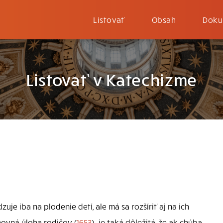
Listovať
Obsah
Doku
Listovať v Katechizme
e iba na plodenie detí, ale má sa rozšíriť aj na ich
ovná úloha rodičov (
1653
) „je taká dôležitá, že ak chýba,