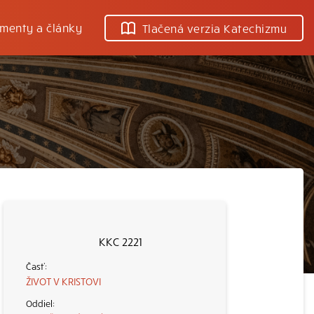
menty a články
Tlačená verzia Katechizmu
KKC 2221
ŽIVOT V KRISTOVI