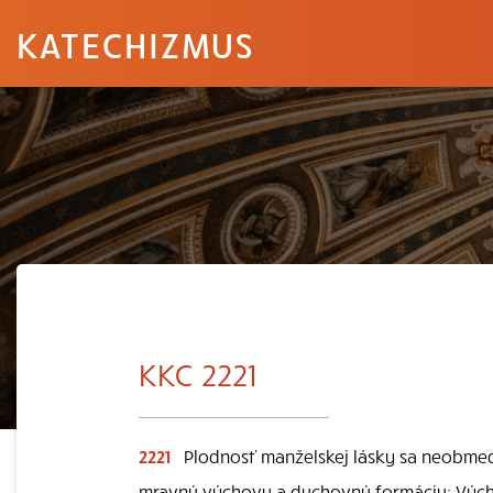
KATECHIZMUS
KKC 2221
2221
Plodnosť manželskej lásky sa neobmedzuj
mravnú výchovu a duchovnú formáciu: Vých