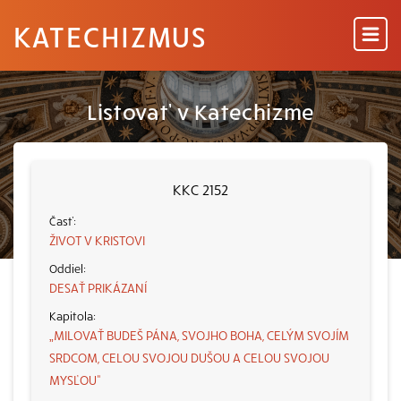
KATECHIZMUS
Listovať v Katechizme
KKC 2152
ŽIVOT V KRISTOVI
DESAŤ PRIKÁZANÍ
„MILOVAŤ BUDEŠ PÁNA, SVOJHO BOHA, CELÝM SVOJÍM
SRDCOM, CELOU SVOJOU DUŠOU A CELOU SVOJOU
MYSĽOU“