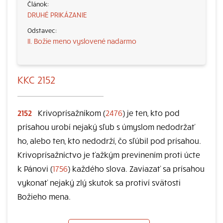
DRUHÉ PRIKÁZANIE
II. Božie meno vyslovené nadarmo
KKC 2152
2152
Krivoprísažníkom (
2476
) je ten, kto pod
prísahou urobí nejaký sľub s úmyslom nedodržať
ho, alebo ten, kto nedodrží, čo sľúbil pod prísahou.
Krivoprísažníctvo je ťažkým previnením proti úcte
k Pánovi (
1756
) každého slova. Zaviazať sa prísahou
vykonať nejaký zlý skutok sa protiví svätosti
Božieho mena.