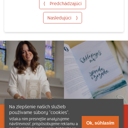
⟨
Predchádzajúci
Nasledujúci
⟩
Na zlepšenie našich služieb
používame súbory “cookies”.
Listovať
Obsah
Dokumenty a články
Vďaka nim presnejšie analyzujeme
Ok, súhlasím
návštevnosť, prispôsobujeme reklamu a