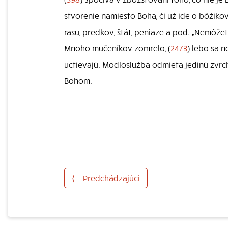
stvorenie namiesto Boha, či už ide o bôžikov
rasu, predkov, štát, peniaze a pod. „Nemôžete
Mnoho mučeníkov zomrelo, (
2473
) lebo sa n
uctievajú. Modloslužba odmieta jedinú zvrc
Bohom.
⟨
Predchádzajúci