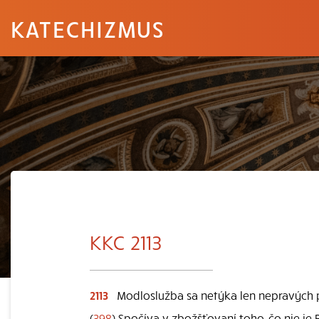
KATECHIZMUS
KKC 2113
2113
Modloslužba sa netýka len nepravých p
(
398
) Spočíva v zbožšťovaní toho, čo nie je 