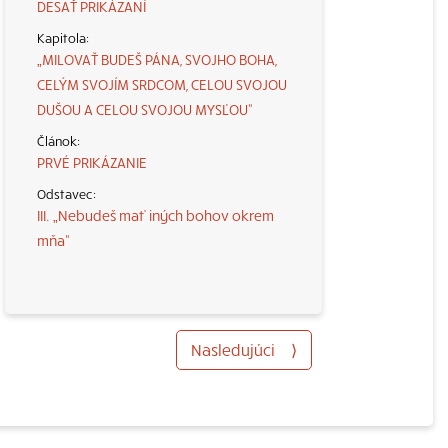
DESAŤ PRIKÁZANÍ
„MILOVAŤ BUDEŠ PÁNA, SVOJHO BOHA,
CELÝM SVOJÍM SRDCOM, CELOU SVOJOU
DUŠOU A CELOU SVOJOU MYSĽOU“
PRVÉ PRIKÁZANIE
III. „Nebudeš mať iných bohov okrem
mňa“
Nasledujúci
⟩