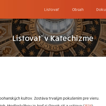
Listovať
Obsah
Doku
Listovať v Katechizme
ohanských kultov. Zostáva trvalým pokušením pre vieru.
Boh. Modloslužbou je, keď si človek ctí a uctieva (
2534
)