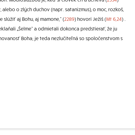
, alebo o zlých duchov (napr. satanizmus), o moc, rozkoš,
 slúžiť aj Bohu, aj mamone,“ (
2289
) hovorí Ježiš (
Mt 6,24
) .
eklaňali „Šelme“ a odmietali dokonca predstierať, že ju
hovanosť Boha; je teda nezlučiteľná so spoločenstvom s