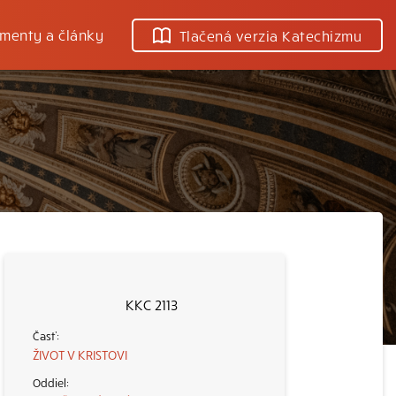
menty a články
Tlačená verzia Katechizmu
KKC 2113
ŽIVOT V KRISTOVI