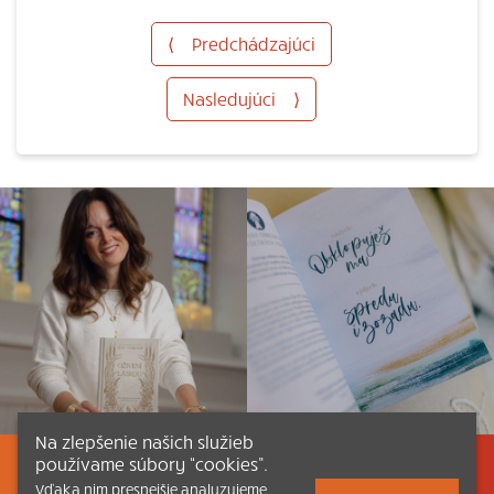
⟨
Predchádzajúci
Nasledujúci
⟩
Na zlepšenie našich služieb
používame súbory “cookies”.
Listovať
Obsah
Dokumenty a články
Vďaka nim presnejšie analyzujeme