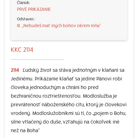
PRVÉ PRIKÁZANIE
III. „Nebudeš mať iných bohov okrem mňa“
KKC 2114
2114
Ľudský život sa stáva jednotným v klaňaní sa
Jedinému. Prikázanie klaňať sa jedine Pánovi robí
človeka jednoduchým a chráni ho pred
bezhraničnou roztrieštenosťou. Modloslužba je
prevrátenosť náboženského citu, ktorý je človekovi
vrodený. Modloslužobníkmi sú tí, čo „pojem o Bohu,
silne vtlačený do duše, vzťahujú na čokoľvek iné
než na Boha“