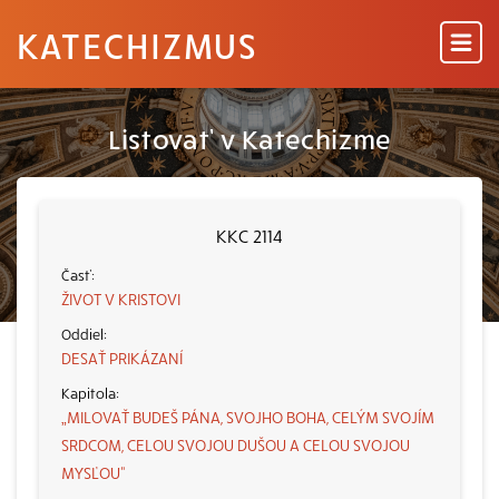
KATECHIZMUS
Listovať v Katechizme
KKC 2114
ŽIVOT V KRISTOVI
DESAŤ PRIKÁZANÍ
„MILOVAŤ BUDEŠ PÁNA, SVOJHO BOHA, CELÝM SVOJÍM
SRDCOM, CELOU SVOJOU DUŠOU A CELOU SVOJOU
MYSĽOU“