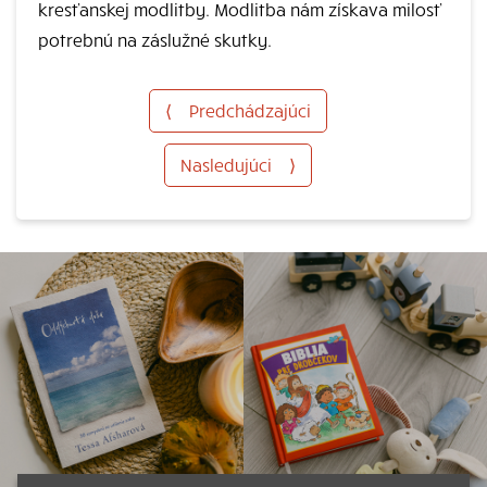
kresťanskej modlitby. Modlitba nám získava milosť
potrebnú na záslužné skutky.
⟨
Predchádzajúci
Nasledujúci
⟩