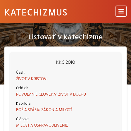
KATECHIZMUS
Listovať v Katechizme
KKC 2010
ŽIVOT V KRISTOVI
POVOLANIE ČLOVEKA: ŽIVOT V DUCHU
BOŽIA SPÁSA: ZÁKON A MILOSŤ
MILOSŤ A OSPRAVODLIVENIE