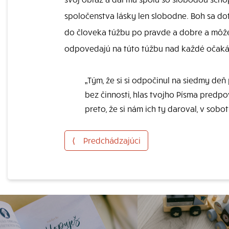
spoločenstva lásky len slobodne. Boh sa do
do človeka túžbu po pravde a dobre a môže 
odpovedajú na túto túžbu nad každé očaká
„Tým, že si si odpočinul na siedmy deň 
bez činnosti, hlas tvojho Písma predpo
preto, že si nám ich ty daroval, v sobo
⟨
Predchádzajúci