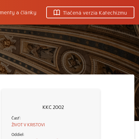
menty a články
Tlačená verzia Katechizmu
KKC 2002
ŽIVOT V KRISTOVI