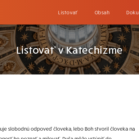
Listovať
Obsah
Doku
Listovať v Katechizme
uje slobodnú odpoveď človeka, lebo Boh stvoril človeka na
pnosť ho poznať a milovať. Duša môže vstúpiť do