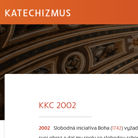
KATECHIZMUS
KKC 2002
2002
Slobodná iniciatíva Boha (
1742
) vyžad
svoj obraz a dal mu spolu so slobodou scho