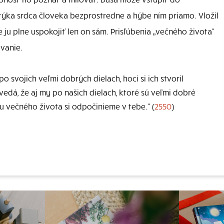
týka srdca človeka bezprostredne a hýbe ním priamo. Vložil
ju plne uspokojiť len on sám. Prisľúbenia „večného života“
vanie.
po svojich veľmi dobrých dielach, hoci si ich stvoril
vedá, že aj my po našich dielach, ktoré sú veľmi dobré
tu večného života si odpočinieme v tebe.“ (
2550
)