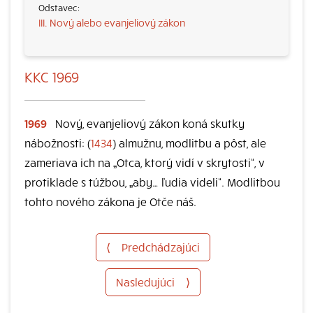
III. Nový alebo evanjeliový zákon
KKC 1969
1969
Nový, evanjeliový zákon koná skutky
nábožnosti: (
1434
) almužnu, modlitbu a pôst, ale
zameriava ich na „Otca, ktorý vidí v skrytosti“, v
protiklade s túžbou, „aby… ľudia videli“. Modlitbou
tohto nového zákona je Otče náš.
⟨
Predchádzajúci
Nasledujúci
⟩