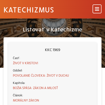
KATECHIZMUS
Listovať v Katechizme
KKC 1969
ŽIVOT V KRISTOVI
POVOLANIE ČLOVEKA: ŽIVOT V DUCHU
BOŽIA SPÁSA: ZÁKON A MILOSŤ
MORÁLNY ZÁKON