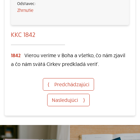
Zhrnutie
KKC 1842
1842
Vierou veríme v Boha a všetko, čo nám zjavil
a čo nám svätá Cirkev predkladá veriť.
⟨
Predchádzajúci
Nasledujúci
⟩