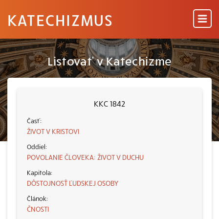
KATECHIZMUS
Listovať v Katechizme
KKC 1842
ŽIVOT V KRISTOVI
POVOLANIE ČLOVEKA: ŽIVOT V DUCHU
DÔSTOJNOSŤ ĽUDSKEJ OSOBY
ČNOSTI