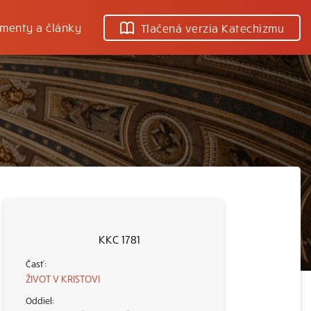
menty a články
Tlačená verzia Katechizmu
KKC 1781
ŽIVOT V KRISTOVI