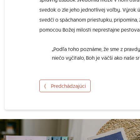
svedok o zle jeho jednotlivej voľby. Výrok
svedčí o spáchanom priestupku, pripomína, ž
pomocou Božej milosti neprestajne pestova
„Podľa toho poznáme, že sme z pravdy
niečo vyčítalo, Boh je väčší ako naše sr
⟨
Predchádzajúci