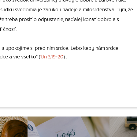
 úsudku svedomia je zárukou nádeje a milosrdenstva. Tým, že
e treba prosiť o odpustenie, naďalej konať dobro a s
ť čnosť.
 a upokojíme si pred ním srdce. Lebo keby nám srdce
dce a vie všetko“ (
1Jn 3,19-20
) .