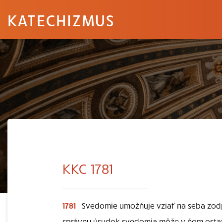
KATECHIZMUS
KKC 1781
1781
Svedomie umožňuje vziať na seba zod
správny úsudok svedomia môže v ňom ostať