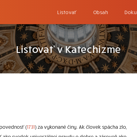
Listovať
Obsah
Doku
Listovať v Katechizme
povednosť (
1731
) za vykonané činy. Ak človek spácha zlo,
 ako svedok univerzálnej pravdy o dobre a zároveň ako