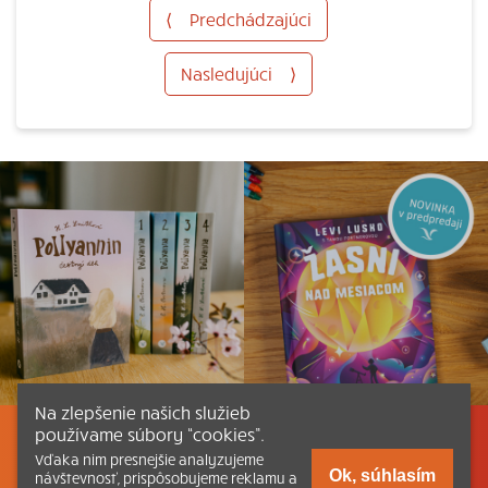
⟨
Predchádzajúci
Nasledujúci
⟩
Na zlepšenie našich služieb
používame súbory “cookies”.
Listovať
Obsah
Dokumenty a články
Vďaka nim presnejšie analyzujeme
Ok, súhlasím
návštevnosť, prispôsobujeme reklamu a