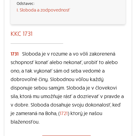
I. Sloboda a zodpovednosť
KKC 1731
1731
Sloboda je v rozume a vo vôli zakorenená
schopnosť konať alebo nekonať, urobiť to alebo
ono, a tak vykonať sám od seba vedomé a
dobrovoľné činy. Slobodnou vôľou každý
disponuje sebou samým. Sloboda je v človekovi
sila, ktorá mu umožňuje rásť a dozrievať v pravde a
v dobre. Sloboda dosahuje svoju dokonalosť, keď
je zameraná na Boha, (
1721
) ktorý je našou
blaženosťou.