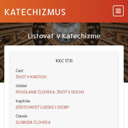
KATECHIZMUS
Listovať v Katechizme
KKC 1731
ŽIVOT V KRISTOVI
POVOLANIE ČLOVEKA: ŽIVOT V DUCHU
DÔSTOJNOSŤ ĽUDSKEJ OSOBY
SLOBODA ČLOVEKA